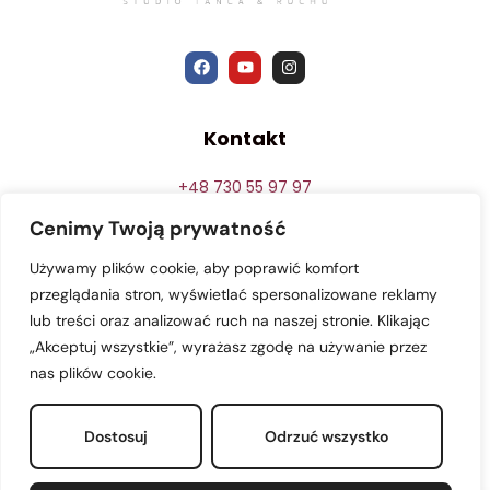
Kontakt
+48 730 55 97 97
info@creativedance.pl
Cenimy Twoją prywatność
Rumia ul. Gdyńska 47
Używamy plików cookie, aby poprawić komfort
przeglądania stron, wyświetlać spersonalizowane reklamy
lub treści oraz analizować ruch na naszej stronie. Klikając
Godziny otwarcia
„Akceptuj wszystkie”, wyrażasz zgodę na używanie przez
nas plików cookie.
16:00-21:00, Pn-Pt
Dostosuj
Odrzuć wszystko
Zadzwoń