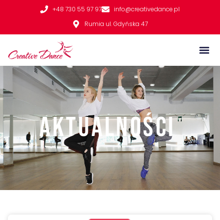
+48 730 55 97 97
info@creativedance.pl
Rumia ul. Gdyńska 47
aktualności